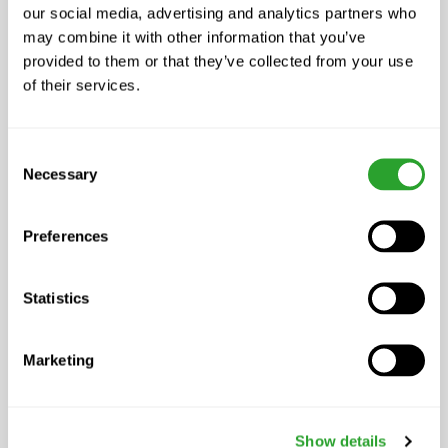
Blütenessenzen nach Dr. Bach, Salbei- und
our social media, advertising and analytics partners who
Zitronenöl
may combine it with other information that you’ve
provided to them or that they’ve collected from your use
of their services.
Weitere Produkteinformationen
Blütenessenzen aus eigener Herstellung,
mit natürlichen ätherischen Ölen, frei von
Consent
Necessary
Selection
künstlichen Duftstoffen, frei von
synthetischen Emulgatoren, frei von
Preferences
synthetischen Tensiden, frei von
synthetischen Farb- und
Konservierungsstoffen, frei von
Statistics
Mineralölen, Silikone, Mikroplastik, ohne
Tierversuche, Swiss Product
Marketing
Verkaufseinheit
Show details
100 ml