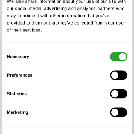
We also share information about your use of our site with
our social media, advertising and analytics partners who
may combine it with other information that you’ve
ab CHF 34.00
provided to them or that they’ve collected from your use
EM Kin Sticker
of their services.
Consent
Necessary
Selection
Preferences
Statistics
Marketing
ab CHF 15.50