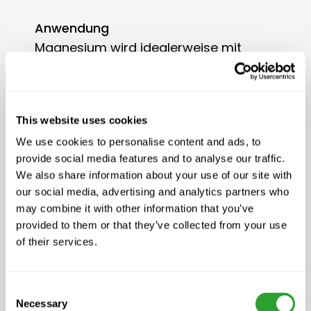
Anwendung
Magnesium wird idealerweise mit
Emulsion zusammen angewendet. Einige
Tropfen oder Spritzer Emulsion direkt ins
Fell bzw. auf die Haut des Tieres geben
This website uses cookies
und verteilen. Auf die noch feuchten
We use cookies to personalise content and ads, to
Stellen einige Tropfen Magnesium
provide social media features and to analyse our traffic.
hinzufügen und beide zusammen leicht
We also share information about your use of our site with
einmassieren.
our social media, advertising and analytics partners who
Ideales Mischverhältnis: 3 Teile Emulsion -
may combine it with other information that you’ve
2 Teile Magnesium
provided to them or that they’ve collected from your use
of their services.
Hinweis
Vor der Anwendung leicht schütteln!
Consent
Necessary
Selection