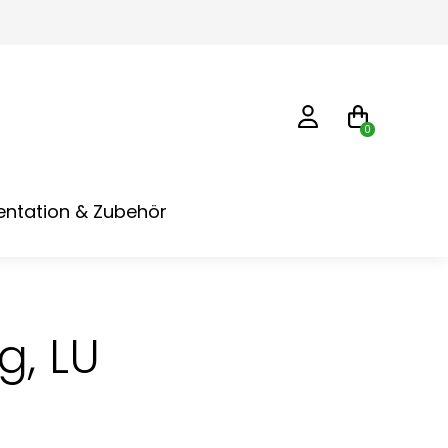
0
ntation & Zubehör
g, LU