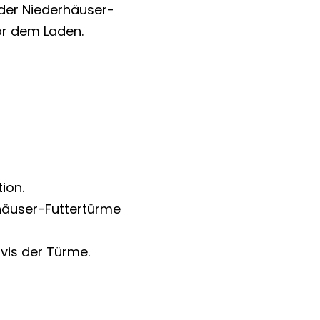
 der Niederhäuser-
or dem Laden.
ion.
rhäuser-Futtertürme
vis der Türme.