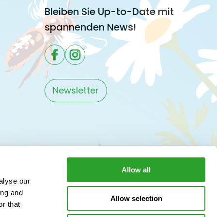
Bleiben Sie Up-to-Date mit
spannenden News!
Newsletter
Allow all
alyse our
ing and
Allow selection
r that