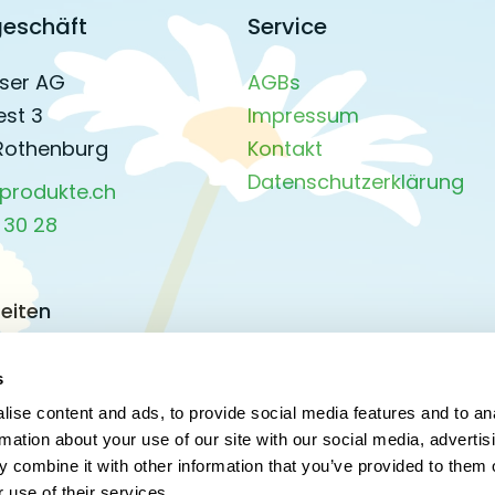
eschäft
Service
ser AG
AGBs
est 3
Impressum
Rothenburg
Kontakt
Datenschutzerklärung
produkte.ch
 30 28
eiten
s Donnerstag:
45 Uhr
s
15 Uhr
ise content and ads, to provide social media features and to an
rmation about your use of our site with our social media, advertis
 combine it with other information that you’ve provided to them o
d vor Feiertagen:
 use of their services.