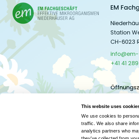
EM Fachg
Niederhäu
Station W
CH-6023 
info@em-
+41 41 289
Öffnungsz
Montag bi
08.00 – 11.
This website uses cookie
13.30 – 17.
We use cookies to personal
traffic. We also share info
analytics partners who may
Freitag un
they’ve collected from your