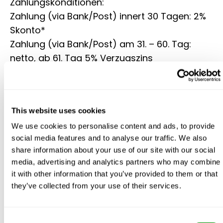
Zahlungskonditionen:
Zahlung (via Bank/Post) innert 30 Tagen: 2%
Skonto*
Zahlung (via Bank/Post) am 31. – 60. Tag:
netto, ab 61. Tag 5% Verzugszins
Zahlung via Kreditkarte/TWINT: netto
Abholung und Barzahlung: 3% Skonto, ab
einem Total von 10.00 CHF
This website uses cookies
Abholung und Bezahlung mit Debitkarte,
We use cookies to personalise content and ads, to provide
Kreditkarte oder Twint: netto
social media features and to analyse our traffic. We also
* Bei Gutscheinen und Rabattabzügen gilt
share information about your use of our site with our social
media, advertising and analytics partners who may combine
immer 30 Tage netto
it with other information that you’ve provided to them or that
they’ve collected from your use of their services.
Die Ware bleibt bis zur vollständigen
Bezahlung Eigentum der Firma Niederhäuser
Consent