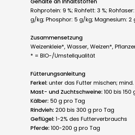
Gehalte an Inhaltstoffen
Rohprotein: 9 %; Rohfett: 3 %; Rohfaser
g/kg; Phosphor: 5 g/kg; Magnesium: 2 g/
Zusammensetzung
Weizenkleie*, Wasser, Weizen*, Pflanze
* = BIO-/Umstellqualität
Fütterungsanleitung
Ferkel:
unter das Futter mischen; mind. 
Mast- und Zuchtschweine:
100 bis 150 
K
älber:
50 g pro Tag
Rindvieh:
200 bis 300 g pro Tag
Geflügel:
1-2% des Futterverbrauchs
Pferde:
100-200 g pro Tag