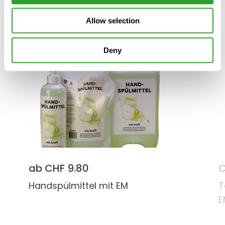
Ähnliche Produkte
Allow selection
Deny
ab CHF 9.80
C
Handspülmittel mit EM
T
E