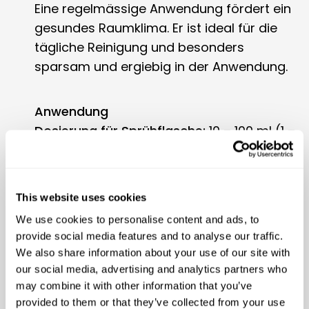
Eine regelmässige Anwendung fördert ein
gesundes Raumklima. Er ist ideal für die
tägliche Reinigung und besonders
sparsam und ergiebig in der Anwendung.
Anwendung
Dosierung für Sprühflasche:
10 – 100 ml (1 –
10 Verschlusskappen) auf 1 L Wasser
Die Sprühlösung auf die verschmutzten
Stellen aufsprühen, kurz einwirken lassen
This website uses cookies
und abwaschen.
We use cookies to personalise content and ads, to
provide social media features and to analyse our traffic.
Dosierung für Putzeimer:
10 ml (1
We also share information about your use of our site with
Verschlusskappe) auf 10 L Wasser
our social media, advertising and analytics partners who
may combine it with other information that you’ve
provided to them or that they’ve collected from your use