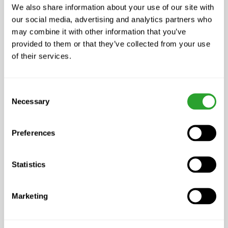
We also share information about your use of our site with
und mit einem sauberen Tuch
our social media, advertising and analytics partners who
nachwischen.
may combine it with other information that you’ve
provided to them or that they’ve collected from your use
Dosierung für Putzeimer:
10 ml (1
of their services.
Verschlusskappe) auf 10 L Wasser
Die Flächen mit dem Putzwasser reinigen.
Consent
Necessary
Selection
Wichtig!
Für Fenster und Spiegel 1 ml auf 1
Liter Wasser
Preferences
Zusammensetzung
Statistics
< 5 % nichtionische Tenside
(Dinatriumcocoylglutamat,
Marketing
Sophorolipide), Bio-Duftstoffe (Lime),
Wasser, Zitronenverbene, Zitronensäure,