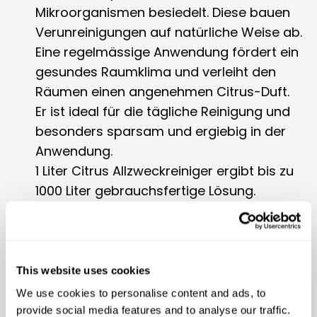
Mikroorganismen besiedelt. Diese bauen
Verunreinigungen auf natürliche Weise ab.
Eine regelmässige Anwendung fördert ein
gesundes Raumklima und verleiht den
Räumen einen angenehmen Citrus-Duft.
Er ist ideal für die tägliche Reinigung und
besonders sparsam und ergiebig in der
Anwendung.
1 Liter Citrus Allzweckreiniger ergibt bis zu
1000 Liter gebrauchsfertige Lösung.
Anwendung
Dosierung für Sprühflasche:
10 ml (1
This website uses cookies
Verschlusskappe) auf 1 L Wasser
We use cookies to personalise content and ads, to
Die Sprühlösung auf die verschmutzten
provide social media features and to analyse our traffic.
Stellen aufsprühen, kurz einwirken lassen