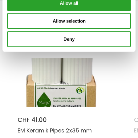
Allow all
Allow selection
Ähnliche Produkte
Deny
CHF 41.00
C
EM Keramik Pipes 2x35 mm
E