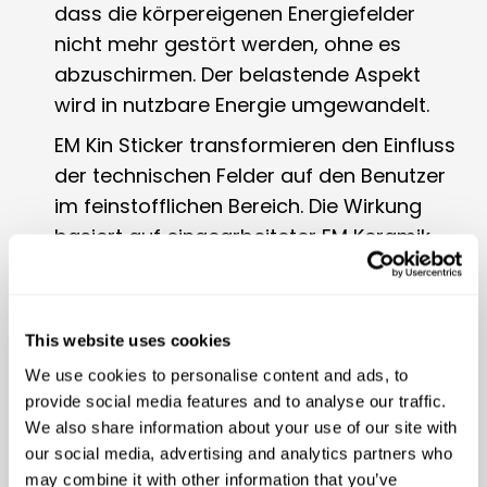
dass die körpereigenen Energiefelder
nicht mehr gestört werden, ohne es
abzuschirmen. Der belastende Aspekt
wird in nutzbare Energie umgewandelt.
EM Kin Sticker transformieren den Einfluss
der technischen Felder auf den Benutzer
im feinstofflichen Bereich. Die Wirkung
basiert auf eingearbeiteter EM Keramik
und der energetischen Behandlung (Kin
Behandlung).
Die Kin Behandlung unterstützt das
This website uses cookies
Wirkungsspektrum von EM Keramik. Durch
We use cookies to personalise content and ads, to
die energetischen Aspekte von Erinnerung
provide social media features and to analyse our traffic.
und Kommunikation wird die inneliegende
We also share information about your use of our site with
our social media, advertising and analytics partners who
Struktur von Systemen gestärkt und an
may combine it with other information that you’ve