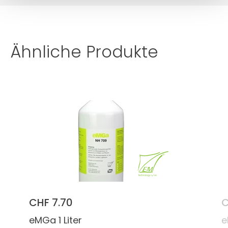
Ähnliche Produkte
CHF 7.70
C
eMGa 1 Liter
e