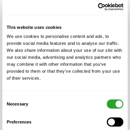
BIOLIT in der Landwirtschaft
BIOLIT Urgesteinsmehl ist ein reines
This website uses cookies
Naturprodukt vulkanischen Ursprungs
We use cookies to personalise content and ads, to
(FiBL zugelassen), verbessert die
provide social media features and to analyse our traffic.
Pflanzen- und Bodenverträglichkeit der
We also share information about your use of our site with
Gülle und steigert die Bodenfruchtbarkeit
our social media, advertising and analytics partners who
und die Gesundheit der Tiere. Das
may combine it with other information that you’ve
gemahlene Diabasgestein wird mit
provided to them or that they’ve collected from your use
of their services.
nützlichen Milchsäurebakterien (EM)
sprühgetrocknet und wird in der
Landwirtschaft, im Getreide-, Obst-,
Consent
Wein- und Gartenbau, sowie im Grünland
Necessary
Selection
eingesetzt. BIOLIT enthält für Boden und
Pflanzen unentbehrliche Mineralstoffe,
Preferences
Spurenelemente und vorallem Silizium.