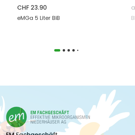
CHF 23.90
a
eMGa 5 Liter BiB
B
EM Fachgeschäft