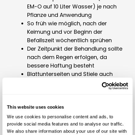
EM-O auf 10 Liter Wasser) je nach
Pflanze und Anwendung
So früh wie möglich, nach der
Keimung und vor Beginn der
Befallszeit wöchentlich sprühen
Der Zeitpunkt der Behandlung sollte
nach dem Regen erfolgen, da
bessere Haftung besteht
Blattunterseiten und Stiele auch
einsprühen
nicht anwenden bei
Sonneneinstrahlung
This website uses cookies
Um die Haftwirkung zu erhöhen kann in 10
We use cookies to personalise content and ads, to
Liter EM-O Sprühlösung 100 g ultrafeines
provide social media features and to analyse our traffic.
Steinmehl (BIOLIT Ultrafein plus) oder EM
We also share information about your use of our site with