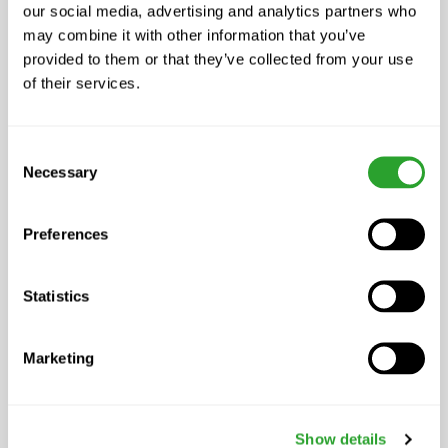
Keramikpulver und 100 ml aufgelöste
our social media, advertising and analytics partners who
may combine it with other information that you’ve
Zuckerrohrmelasse (Klebmasse)
provided to them or that they’ve collected from your use
beigegeben werden. Nach dem Sprühen
of their services.
und Antrocknen der Lösung ist ein leichter
Silberschimmer auf den Blättern
festzustellen. Unter diesen Bedingungen
Consent
Necessary
Selection
verzögert sich beim Regen das Abtragen
von EM-O und sorgt so für eine längere
Haftung.
Preferences
Zusammensetzung
Statistics
Wasser, Mikroorganismen,
Zuckerrohrmelasse, Kräuter, Essig und
Marketing
Alkohol (fermentiert)
Gemäss FiBL-Betriebsmittelliste für den
Show details