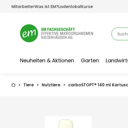
Mitarbeiter
Was ist EM?
Ladenlokal
Kurse
Neuheiten & Aktionen
Garten
Landwirt
>
Tiere
>
Nutztiere
>
carboSTOPT® 140 ml Kartus