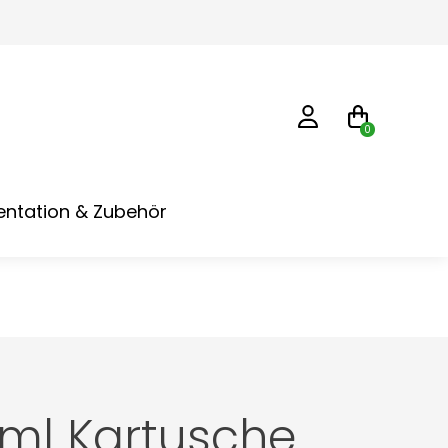
0
ntation & Zubehör
 ml Kartusche