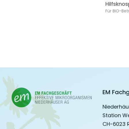
Hilfskno
Für BIO-Bet
EM Fachg
Niederhäu
Station W
CH-6023 