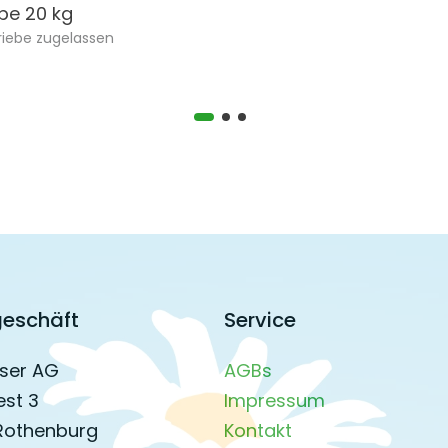
spe 20 kg
riebe zugelassen
eschäft
Service
ser AG
AGBs
est 3
Impressum
Rothenburg
Kontakt