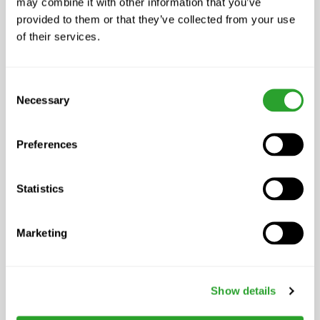
may combine it with other information that you’ve
Geschmeidigkeit; hautpflegende, mit
provided to them or that they’ve collected from your use
Effektiven Mikroorganismen fermentierte
of their services.
Kräuterextrakte bauen den
Säureschutzmantel der Haut wieder auf;
Consent
Keramikpulver, Manju und Manju Meersalz
Necessary
Selection
als weitere Bestandteile der einzigartigen
EM-Technologie ergänzen die
Preferences
hochwertige Rezeptur.
Bio-zertifiziert (AT-BIO-301), frei von
Statistics
synthetischen Emulgatoren, Duft-, Farb-
und Konservierungsstoffen;
Marketing
gentechnikfrei, tierversuchsfrei.
Inhalt
Show details
150 ml