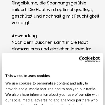
Ringelblume, die Spannungsgefühle
mildert. Die Haut wird optimal gepflegt,
geschützt und nachhaltig mit Feuchtigkeit
versorgt.
Anwendung
Nach dem Duschen sanft in die Haut
einmassieren und einziehen lassen. Im
Sommer auch als leichte Gesichtscreme
verwendbar.
Besonderheiten der Inhaltsstoffe
This website uses cookies
Aloe Vera Gel und duftende Hydrolate von
We use cookies to personalise content and ads, to
Orangenblüte und Rosmarin versorgen
provide social media features and to analyse our traffic.
die Haut mit Feuchtigkeit, pflegende
We also share information about your use of our site with
our social media, advertising and analytics partners who
kaltgepresste Öle verleihen