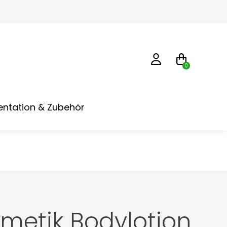
0
ntation & Zubehör
metik Bodylotion