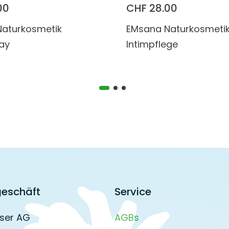
00
CHF 28.00
aturkosmetik
EMsana Naturkosmeti
ray
Intimpflege
eschäft
Service
ser AG
AGBs