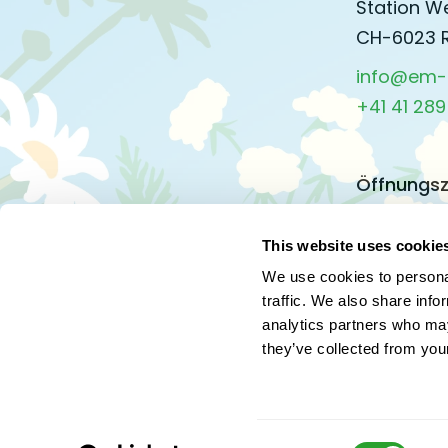
Station W
CH-6023 
info@em-
+41 41 289
Öffnungsz
Montag bi
08.00 – 11.
This website uses cookie
13.30 – 17.
We use cookies to personal
traffic. We also share info
analytics partners who may
Freitag un
they’ve collected from your
08.00 – 11.
13.30 – 16.
Consent