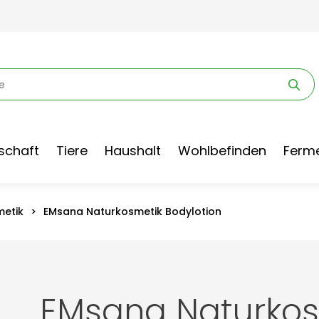
schaft
Tiere
Haushalt
Wohlbefinden
Ferme
metik
>
EMsana Naturkosmetik Bodylotion
EMsana Naturkos