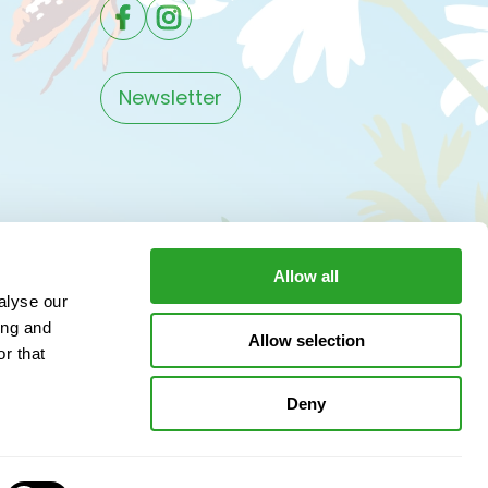
Newsletter
Allow all
alyse our
ing and
Allow selection
r that
Deny