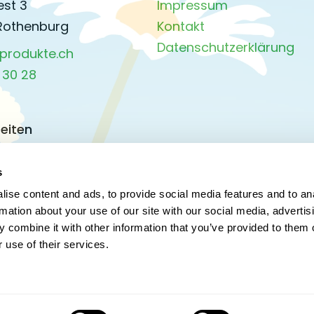
est 3
Impressum
Rothenburg
Kontakt
Datenschutzerklärung
produkte.ch
 30 28
eiten
s Donnerstag:
45 Uhr
s
15 Uhr
ise content and ads, to provide social media features and to an
rmation about your use of our site with our social media, advertis
 combine it with other information that you’ve provided to them o
d vor Feiertagen:
 use of their services.
45 Uhr
45 Uhr